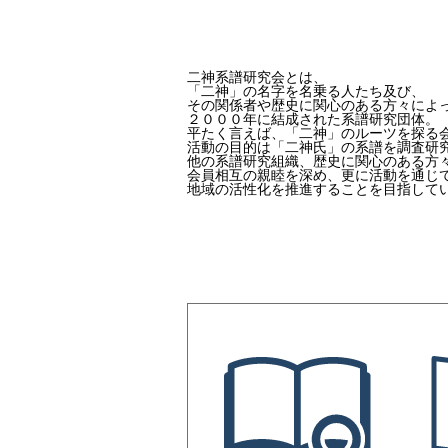
二神系譜研究会とは、
「二神」の名字を名乗る人たち及び、
その関係者や歴史に関心のある方々によ
２０００年に結成された系譜研究団体。
平たく言えば、「二神」のルーツを探る
活動の目的は「二神氏」の系譜を調査研
他の系譜研究組織、歴史に関心のある方
会員相互の親睦を深め、更に活動を通じ
地域の活性化を推進することを目指して