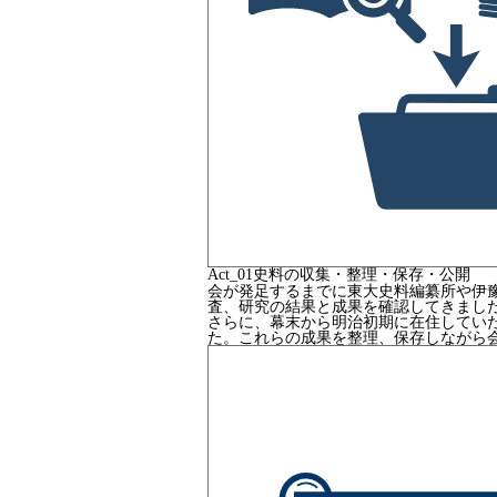
Act_
01
史料の収集・整理・保存・公開
会が発足するまでに東大史料編纂所や伊
査、研究の結果と成果を確認してきまし
さらに、幕末から明治初期に在住してい
た。これらの成果を整理、保存しながら