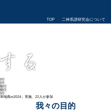
TOP
二神系譜研究会について
発行
発行
号発行
号発行
発行
地島in2024」実施、22人が参加
我々の目的