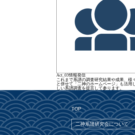
Act_
03
情報発信
これまで系譜の調査研究結果や成果、様
と併せて「二神のホームページ」も活用
しい系譜調査を提言して参ります。
TOP
二神系譜研究会について