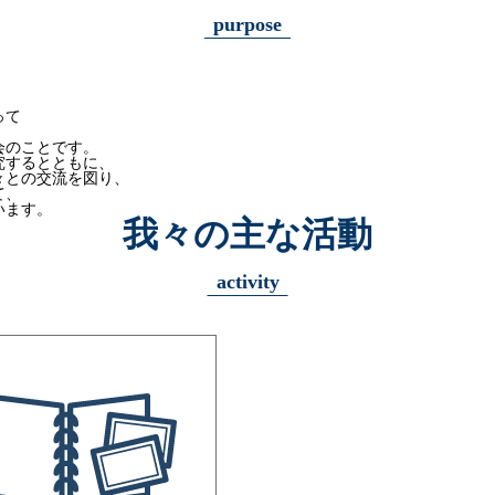
purpose
って
会のことです。
究するとともに、
々との交流を図り、
て、
います。
我々の主な活動
activity