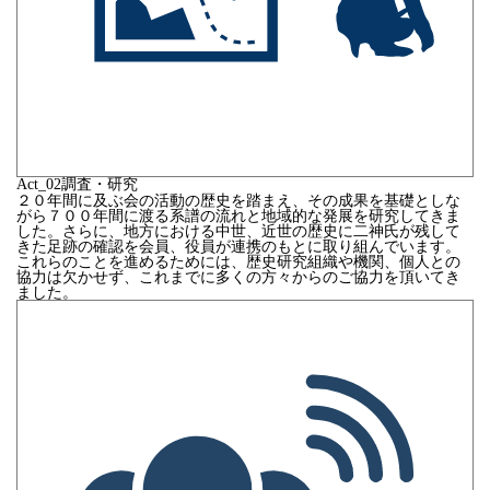
Act_
02
調査・研究
２０年間に及ぶ会の活動の歴史を踏まえ、その成果を基礎としな
がら７００年間に渡る系譜の流れと地域的な発展を研究してきま
した。さらに、地方における中世、近世の歴史に二神氏が残して
きた足跡の確認を会員、役員が連携のもとに取り組んでいます。
これらのことを進めるためには、歴史研究組織や機関、個人との
協力は欠かせず、これまでに多くの方々からのご協力を頂いてき
ました。