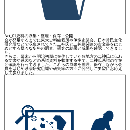
Act_
01
史料の収集・整理・保存・公開
会が発足するまでに東大史料編纂所や伊豫史談会、日本常民文化
研究所などで収集されてきた二神氏と二神島関連の古文書をはじ
めとする様々な史料の調査、研究の結果と成果を確認してきまし
た。
さらに、幕末から明治初期に在住していた各地方の二神氏に伝わ
る文書や系図などの系譜資料を収集する中で、二神氏系譜の存在
と確認を行ってきました。これらの成果を整理、保存しながら会
員をはじめ系譜研究組織や研究家の方々に公開しご要望にお応え
して参りました。