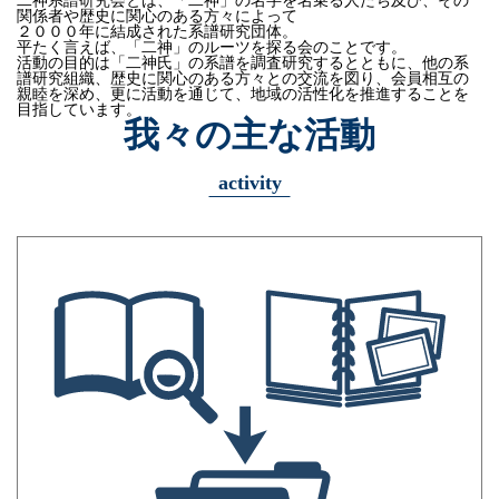
二神系譜研究会とは、
「二神」の名字を名乗る人たち及び、
その
関係者や歴史に関心のある方々によって
２０００年に結成された系譜研究団体。
平たく言えば、「二神」のルーツを探る会のことです。
活動の目的は「二神氏」の系譜を調査研究するとともに、
他の系
譜研究組織、歴史に関心のある方々との交流を図り、
会員相互の
親睦を深め、更に活動を通じて、
地域の活性化を推進することを
目指しています。
我々の主な活動
activity