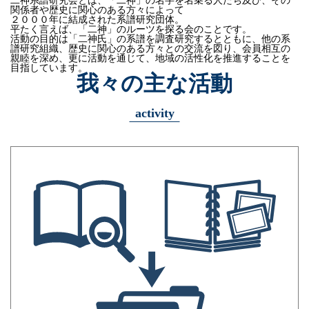
二神系譜研究会とは、
「二神」の名字を名乗る人たち及び、
その
関係者や歴史に関心のある方々によって
２０００年に結成された系譜研究団体。
平たく言えば、「二神」のルーツを探る会のことです。
活動の目的は「二神氏」の系譜を調査研究するとともに、
他の系
譜研究組織、歴史に関心のある方々との交流を図り、
会員相互の
親睦を深め、更に活動を通じて、
地域の活性化を推進することを
目指しています。
我々の主な活動
activity