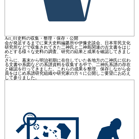
Act_
01
史料の収集・整理・保存・公開
会が発足するまでに東大史料編纂所や伊豫史談会、日本常民文化
研究所などで収集されてきた二神氏と二神島関連の古文書をはじ
めとする様々な史料の調査、研究の結果と成果を確認してきまし
た。
さらに、幕末から明治初期に在住していた各地方の二神氏に伝わ
る文書や系図などの系譜資料を収集する中で、二神氏系譜の存在
と確認を行ってきました。これらの成果を整理、保存しながら会
員をはじめ系譜研究組織や研究家の方々に公開しご要望にお応え
して参りました。