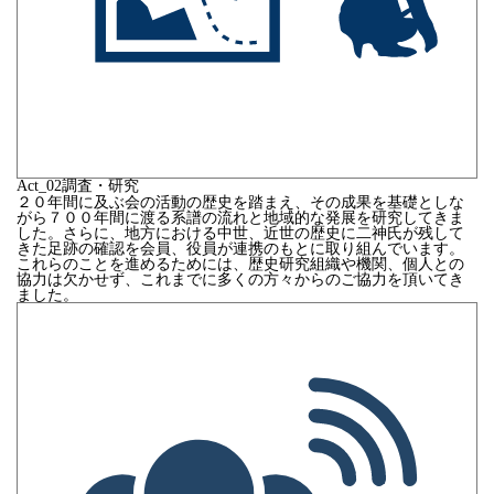
Act_
02
調査・研究
２０年間に及ぶ会の活動の歴史を踏まえ、その成果を基礎としな
がら７００年間に渡る系譜の流れと地域的な発展を研究してきま
した。さらに、地方における中世、近世の歴史に二神氏が残して
きた足跡の確認を会員、役員が連携のもとに取り組んでいます。
これらのことを進めるためには、歴史研究組織や機関、個人との
協力は欠かせず、これまでに多くの方々からのご協力を頂いてき
ました。